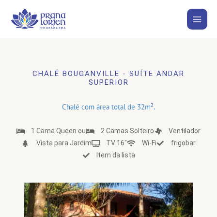
Ir
para
o
conteúdo
CHALÉ BOUGANVILLE - SUÍTE ANDAR
SUPERIOR
Chalé com área total de 32m².
1 Cama Queen ou
2 Camas Solteiro
Ventilador
Vista para Jardim
TV 16"
Wi-Fi
frigobar
Item da lista